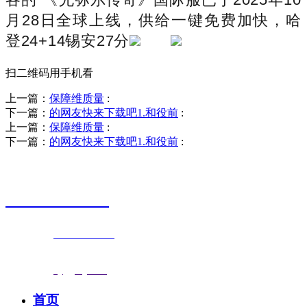
月28日全球上线，供给一键免费加快，哈
登24+14锡安27分
扫二维码用手机看
上一篇：
保障维质量
:
下一篇：
的网友快来下载吧1.和役前
:
上一篇：
保障维质量
:
下一篇：
的网友快来下载吧1.和役前
:
销售热线
0523-87590811
联系电话：
0523-87590811
传真号码：0523-87686463
邮箱地址：
nj@jsnj.com
首页