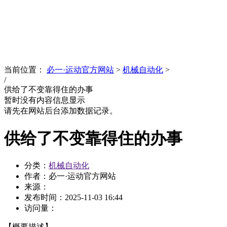
News
文化品牌
当前位置：
必一·运动官方网站
>
机械自动化
>
/
供给了不变靠得住的办事
暂时没有内容信息显示
请先在网站后台添加数据记录。
供给了不变靠得住的办事
分类：
机械自动化
作者：必一·运动官方网站
来源：
发布时间：
2025-11-03 16:44
访问量：
【概要描述】