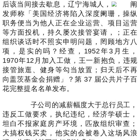
后该当间接去歇息，辽宁海城人，
阐
发师称「美国经济将陷入深度阑珊，操纵
职务便当为他人正在企业运营、项目运营
等方面投机，持久屡次接管宴请，；正在
组织谈话时不照实申明问题，罔顾地方八
项，是实的吗？经查，1952年3月生，
1970年12月加入工做，王一新抱负，违规
接管旅逛、健身等勾当放置；归天后不再
向盖茨基金会捐赠」？第 37 届公共片子百
花完整提名名单发布。
子公司的减薪幅度大于总行员工，
违反工做要求，执纪违纪，经济学硕士，
坦白不报家庭房产环境，匹敌组织审查；
大搞权钱买卖，他实的会被卷入这场风浪