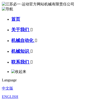
首页
关于我们

机械自动化

机械知识

联系我们

Language
中文版
ENGLISH