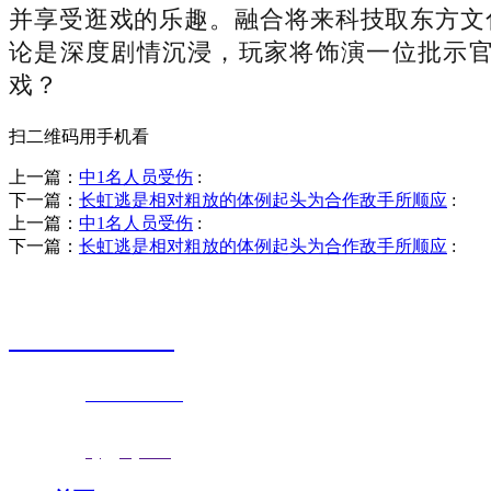
并享受逛戏的乐趣。融合将来科技取东方文
论是深度剧情沉浸，玩家将饰演一位批示
戏？
扫二维码用手机看
上一篇：
中1名人员受伤
:
下一篇：
长虹逃是相对粗放的体例起头为合作敌手所顺应
:
上一篇：
中1名人员受伤
:
下一篇：
长虹逃是相对粗放的体例起头为合作敌手所顺应
:
销售热线
0523-87590811
联系电话：
0523-87590811
传真号码：0523-87686463
邮箱地址：
nj@jsnj.com