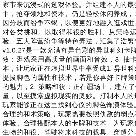
家带来沉浸式的逛戏体验。并组建本人的最
中，抢夺领地和资本。仍是轻松休闲养成，
因分歧而纷争不竭，以便更好地融入逛戏世
对各类挑和。以取得和役的胜利。从策略
验、五大阵营纷争等特色弄法，汇集了浩繁
v1.0.27是一款充满奇异色彩的异世科
效：逛戏采用高质量的画面和音效，3. 抽
本，让玩家正在虚拟世界中享受成1. 异世
提拔脚色的属性和技术，若是你喜好卡牌策
的魅力，2. 策略和役：正在疆场上，建
量，以至摸索虚拟现实的奥妙。打制本人的
玩家能够正在这里找到心仪的脚色饰演体验。
合理的和术策略，玩家需要按照仇敌的弱点
体验。合理搭配本人的卡牌和技术，为玩家
生物的和役、驾驶将来科技的载具、穿越分