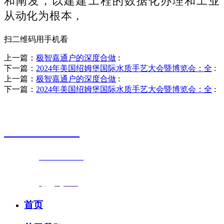
和阐发，以建建工程的数据化办理和工业
从动化为根本，
扫二维码用手机看
上一篇：
极智嘉通户的深度合做
:
下一篇：
2024年美国绍姆堡国际水质手艺大会暨博览会：全
:
上一篇：
极智嘉通户的深度合做
:
下一篇：
2024年美国绍姆堡国际水质手艺大会暨博览会：全
:
销售热线
0523-87590811
联系电话：
0523-87590811
传真号码：0523-87686463
邮箱地址：
nj@jsnj.com
首页