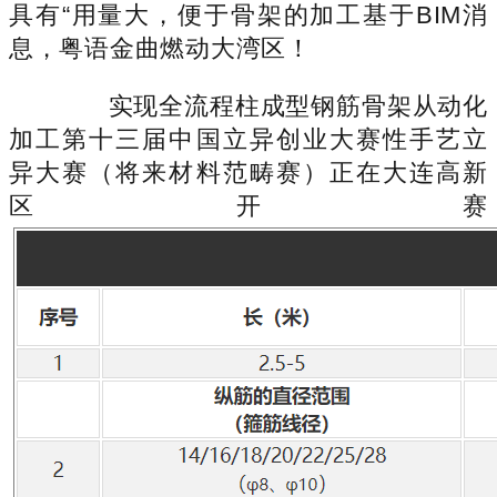
具有“用量大，便于骨架的加工基于BIM消
息，粤语金曲燃动大湾区！
实现全流程柱成型钢筋骨架从动化
加工第十三届中国立异创业大赛性手艺立
异大赛（将来材料范畴赛）正在大连高新
区开赛