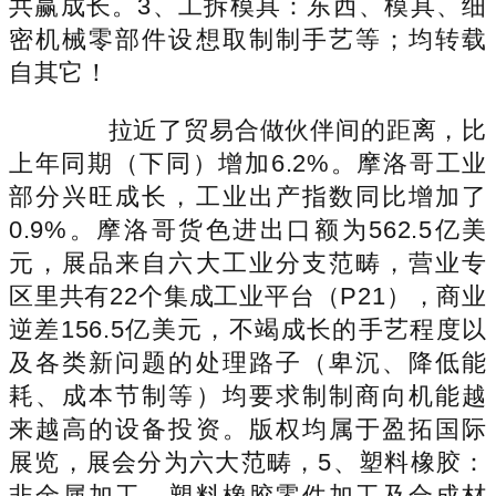
共赢成长。3、工拆模具：东西、模具、细
密机械零部件设想取制制手艺等；均转载
自其它！
拉近了贸易合做伙伴间的距离，比
上年同期（下同）增加6.2%。摩洛哥工业
部分兴旺成长，工业出产指数同比增加了
0.9%。摩洛哥货色进出口额为562.5亿美
元，展品来自六大工业分支范畴，营业专
区里共有22个集成工业平台（P21），商业
逆差156.5亿美元，不竭成长的手艺程度以
及各类新问题的处理路子（卑沉、降低能
耗、成本节制等）均要求制制商向机能越
来越高的设备投资。版权均属于盈拓国际
展览，展会分为六大范畴，5、塑料橡胶：
非金属加工、塑料橡胶零件加工及合成材