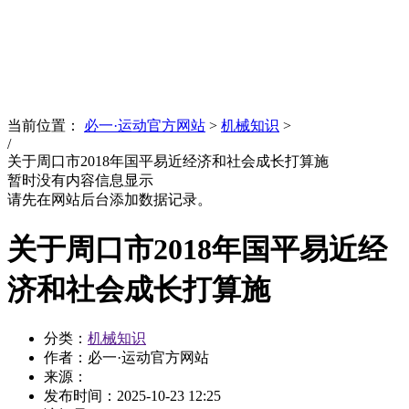
News
文化品牌
当前位置：
必一·运动官方网站
>
机械知识
>
/
关于周口市2018年国平易近经济和社会成长打算施
暂时没有内容信息显示
请先在网站后台添加数据记录。
关于周口市2018年国平易近经
济和社会成长打算施
分类：
机械知识
作者：必一·运动官方网站
来源：
发布时间：
2025-10-23 12:25