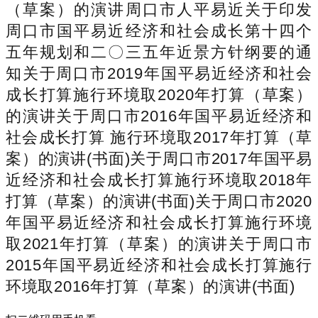
（草案）的演讲周口市人平易近关于印发
周口市国平易近经济和社会成长第十四个
五年规划和二〇三五年近景方针纲要的通
知关于周口市2019年国平易近经济和社会
成长打算施行环境取2020年打算（草案）
的演讲关于周口市2016年国平易近经济和
社会成长打算 施行环境取2017年打算（草
案）的演讲(书面)关于周口市2017年国平易
近经济和社会成长打算施行环境取2018年
打算（草案）的演讲(书面)关于周口市2020
年国平易近经济和社会成长打算施行环境
取2021年打算（草案）的演讲关于周口市
2015年国平易近经济和社会成长打算施行
环境取2016年打算（草案）的演讲(书面)