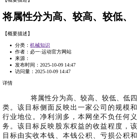
将属性分为高、较高、较低、
【概要描述】
分类：
机械知识
作者：必一·运动官方网站
来源：
发布时间：
2025-10-09 14:47
访问量：
2025-10-09 14:47
详情
将属性分为高、较高、较低、低四
类。该目标侧面反映出一家公司的规模和
行业地位。净利润多，本网坐不负任何义
务。该目标反映股东权益的收益程度，该
目标由实收本钱、本钱公积、亏损公积和