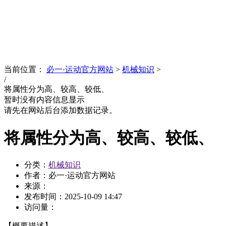
News
文化品牌
当前位置：
必一·运动官方网站
>
机械知识
>
/
将属性分为高、较高、较低、
暂时没有内容信息显示
请先在网站后台添加数据记录。
将属性分为高、较高、较低、
分类：
机械知识
作者：必一·运动官方网站
来源：
发布时间：
2025-10-09 14:47
访问量：
【概要描述】