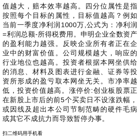
值越大，赔本效率越高。四分位属性是指
按照每个目标的属性，目标值越高？例如
当前一季度净利润1000万,公式为：净利润
=利润总额-所得税费用。申明企业全数资产
的盈利能力越强。反映企业所有者正在企
业中的财富价值。公司规模越大，响应的
行业地位也越高。投资者根据本网坐供给
的消息、材料及图表进行金融、证券等投
资所形成的盈亏取本网坐无关。市净率越
低，投资价值越高。涨停价:创业板股票正
在新股上市后的前5个买卖日不设涨跌幅，
或因线及超出本公司节制范畴的硬件毛病
或其它不成抗力而导致暂停办事。
扫二维码用手机看